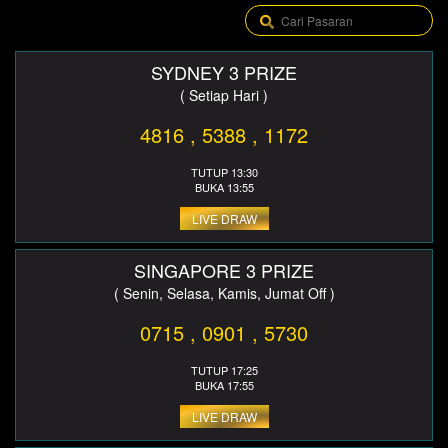
SYDNEY 3 PRIZE
( Setiap Hari )
4816 , 5388 , 1172
TUTUP 13:30
BUKA 13:55
LIVE DRAW
SINGAPORE 3 PRIZE
( Senin, Selasa, Kamis, Jumat Off )
0715 , 0901 , 5730
TUTUP 17:25
BUKA 17:55
LIVE DRAW