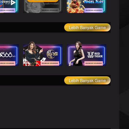
Lebih Banyak Game
Lebih Banyak Game