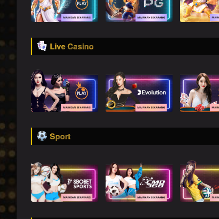
Live Casino
Sport